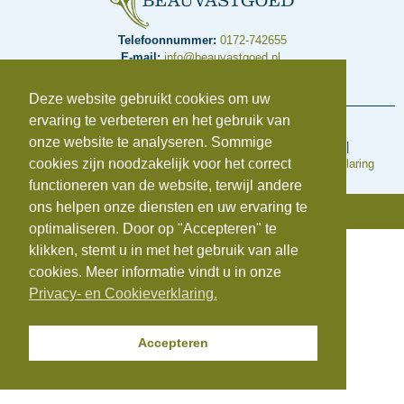
Telefoonnummer:
0172-742655
E-mail:
info@beauvastgoed.nl
BTW:
NL.8633.39.281.B.01 |
KvK:
84734876
Deze website gebruikt cookies om uw
ervaring te verbeteren en het gebruik van
Voorwaarden en regelingen
onze website te analyseren. Sommige
Algemene inkoopvoorwaarden
|
Algemene Voorwaarden
|
cookies zijn noodzakelijk voor het correct
Cookieverklaring
|
Disclaimer
|
Klachtenregeling
|
Privacyverklaring
functioneren van de website, terwijl andere
ons helpen onze diensten en uw ervaring te
© Copyright 2025 | Beauvastgoed
optimaliseren. Door op "Accepteren" te
klikken, stemt u in met het gebruik van alle
cookies. Meer informatie vindt u in onze
Privacy- en Cookieverklaring.
Accepteren