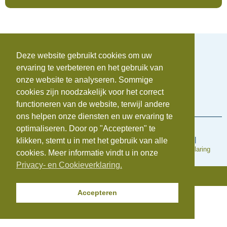
Deze website gebruikt cookies om uw
ervaring te verbeteren en het gebruik van
onze website te analyseren. Sommige
Telefoonnummer:
0172-742655
E-mail:
info@beauvastgoed.nl
cookies zijn noodzakelijk voor het correct
BTW:
NL.8633.39.281.B.01 |
KvK:
84734876
functioneren van de website, terwijl andere
ons helpen onze diensten en uw ervaring te
optimaliseren. Door op "Accepteren" te
Voorwaarden en regelingen
Algemene inkoopvoorwaarden
|
Algemene Voorwaarden
|
klikken, stemt u in met het gebruik van alle
Cookieverklaring
|
Disclaimer
|
Klachtenregeling
|
Privacyverklaring
cookies. Meer informatie vindt u in onze
Privacy- en Cookieverklaring.
© Copyright 2025 | Beauvastgoed
Accepteren