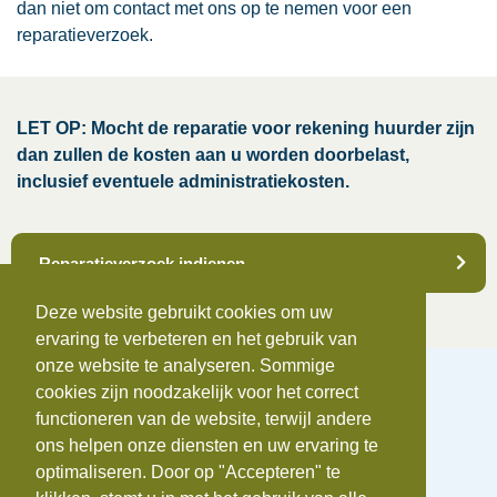
dan niet om contact met ons op te nemen voor een
reparatieverzoek.
LET OP: Mocht de reparatie voor rekening huurder zijn
dan zullen de kosten aan u worden doorbelast,
inclusief eventuele administratiekosten.
Reparatieverzoek indienen
Deze website gebruikt cookies om uw
ervaring te verbeteren en het gebruik van
onze website te analyseren. Sommige
cookies zijn noodzakelijk voor het correct
functioneren van de website, terwijl andere
ons helpen onze diensten en uw ervaring te
Telefoonnummer:
0172-742655
optimaliseren. Door op "Accepteren" te
E-mail:
info@beauvastgoed.nl
BTW:
NL.8633.39.281.B.01 |
KvK:
84734876