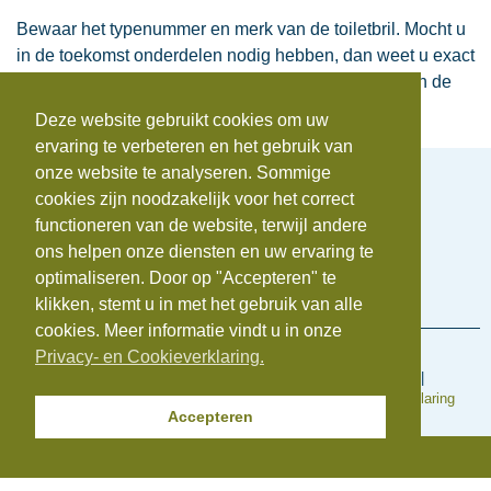
Bewaar het typenummer en merk van de toiletbril. Mocht u
in de toekomst onderdelen nodig hebben, dan weet u exact
welke onderdelen u moet bestellen. Per fabrikant zijn de
onderdelen veelal verschillend.
Deze website gebruikt cookies om uw
ervaring te verbeteren en het gebruik van
onze website te analyseren. Sommige
cookies zijn noodzakelijk voor het correct
functioneren van de website, terwijl andere
Telefoonnummer:
0172-742655
ons helpen onze diensten en uw ervaring te
E-mail:
info@beauvastgoed.nl
optimaliseren. Door op "Accepteren" te
BTW:
NL.8633.39.281.B.01 |
KvK:
84734876
klikken, stemt u in met het gebruik van alle
cookies. Meer informatie vindt u in onze
Privacy- en Cookieverklaring.
Voorwaarden en regelingen
Algemene inkoopvoorwaarden
|
Algemene Voorwaarden
|
Cookieverklaring
|
Disclaimer
|
Klachtenregeling
|
Privacyverklaring
Accepteren
© Copyright 2025 | Beauvastgoed