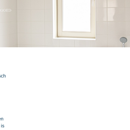
sch
en
 is