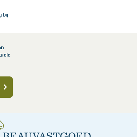
 bij
an
tuele