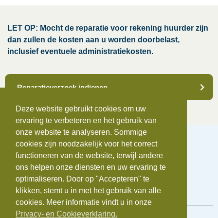
LET OP: Mocht de reparatie voor rekening huurder zijn
dan zullen de kosten aan u worden doorbelast,
inclusief eventuele administratiekosten.
Reparatieverzoek indienen
Deze website gebruikt cookies om uw
ervaring te verbeteren en het gebruik van
onze website te analyseren. Sommige
cookies zijn noodzakelijk voor het correct
functioneren van de website, terwijl andere
ons helpen onze diensten en uw ervaring te
Telefoonnummer:
0172-742655
optimaliseren. Door op "Accepteren" te
E-mail:
info@beauvastgoed.nl
BTW:
NL.8633.39.281.B.01 |
KvK:
84734876
klikken, stemt u in met het gebruik van alle
cookies. Meer informatie vindt u in onze
Privacy- en Cookieverklaring.
Voorwaarden en regelingen