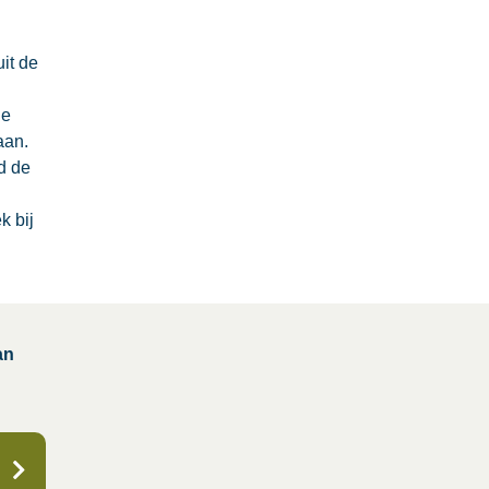
it de
de
aan.
d de
k bij
an