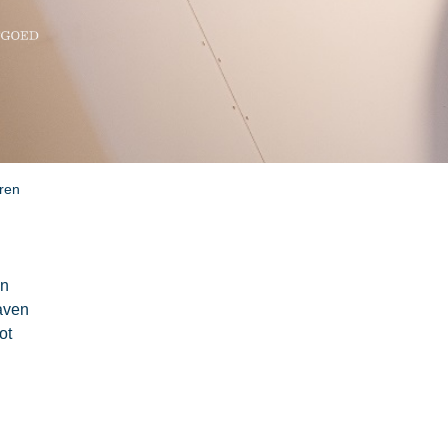
ren
en
haven
ot