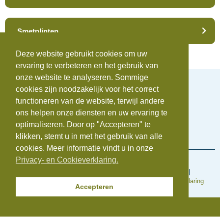
Smetplinten
Deze website gebruikt cookies om uw
ervaring te verbeteren en het gebruik van
onze website te analyseren. Sommige
cookies zijn noodzakelijk voor het correct
functioneren van de website, terwijl andere
ons helpen onze diensten en uw ervaring te
Telefoonnummer:
0172-742655
E-mail:
info@beauvastgoed.nl
optimaliseren. Door op "Accepteren" te
BTW:
NL.8633.39.281.B.01 |
KvK:
84734876
klikken, stemt u in met het gebruik van alle
cookies. Meer informatie vindt u in onze
Privacy- en Cookieverklaring.
Voorwaarden en regelingen
Algemene inkoopvoorwaarden
|
Algemene Voorwaarden
|
Cookieverklaring
|
Disclaimer
|
Klachtenregeling
|
Privacyverklaring
Accepteren
© Copyright 2025 | Beauvastgoed