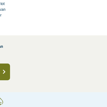
tot
 van
r
an