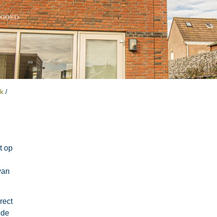
rk
/
t op
van
rect
 de