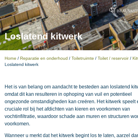
Loslatend kitwerk
Home
/
Reparatie en onderhoud
/
Toiletruimte
/
Toilet / reservoir
/
Ki
Loslatend kitwerk
Het is van belang om aandacht te besteden aan loslatend kit
omdat dit kan resulteren in ophoping van vuil en potentieel
ongezonde omstandigheden kan creëren. Het kitwerk speelt
cruciale rol bij het afdichten van kieren en voorkomen van
vochtinfiltratie, waardoor schade aan muren en structuren wo
voorkomen.
Wanneer u merkt dat het kitwerk begint los te laten, aarzel da