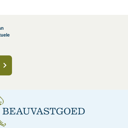
an
tuele