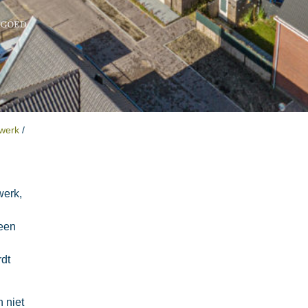
twerk
/
werk,
 een
rdt
n niet