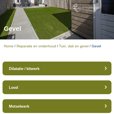
Gevel
Home
/
Reparatie en onderhoud
/
Tuin, dak en gevel
/
Gevel
Dilatatie / kitwerk
Lood
Metselwerk