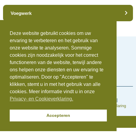
Voegwerk
Deze website gebruikt cookies om uw
ervaring te verbeteren en het gebruik van
onze website te analyseren. Sommige
cookies zijn noodzakelijk voor het correct
functioneren van de website, terwijl andere
Telefoonnummer:
0172-742655
ons helpen onze diensten en uw ervaring te
E-mail:
info@beauvastgoed.nl
BTW:
NL.8633.39.281.B.01 |
KvK:
84734876
optimaliseren. Door op "Accepteren" te
klikken, stemt u in met het gebruik van alle
cookies. Meer informatie vindt u in onze
Voorwaarden en regelingen
Privacy- en Cookieverklaring.
Algemene inkoopvoorwaarden
|
Algemene Voorwaarden
|
Cookieverklaring
|
Disclaimer
|
Klachtenregeling
|
Privacyverklaring
Accepteren
© Copyright 2025 | Beauvastgoed