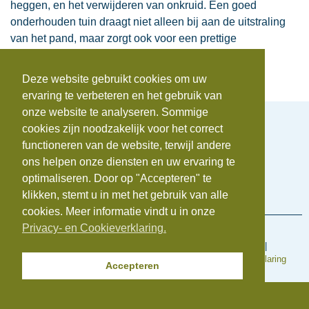
heggen, en het verwijderen van onkruid. Een goed
onderhouden tuin draagt niet alleen bij aan de uitstraling
van het pand, maar zorgt ook voor een prettige
leefomgeving voor u en uw medebewoners.
Deze website gebruikt cookies om uw
ervaring te verbeteren en het gebruik van
onze website te analyseren. Sommige
cookies zijn noodzakelijk voor het correct
functioneren van de website, terwijl andere
ons helpen onze diensten en uw ervaring te
Telefoonnummer:
0172-742655
optimaliseren. Door op "Accepteren" te
E-mail:
info@beauvastgoed.nl
BTW:
NL.8633.39.281.B.01 |
KvK:
84734876
klikken, stemt u in met het gebruik van alle
cookies. Meer informatie vindt u in onze
Privacy- en Cookieverklaring.
Voorwaarden en regelingen
Algemene inkoopvoorwaarden
|
Algemene Voorwaarden
|
Cookieverklaring
|
Disclaimer
|
Klachtenregeling
|
Privacyverklaring
Accepteren
© Copyright 2025 | Beauvastgoed