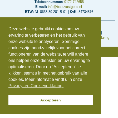
Telefoonnummer:
0172-742655
E-mail:
info@beauvastgoed.nl
BTW:
NL.8633.39.281.B.01 |
KvK:
84734876
Voorwaarden en regelingen
Deze website gebruikt cookies om uw
Algemene inkoopvoorwaarden
|
Algemene Voorwaarden
|
ervaring te verbeteren en het gebruik van
Cookieverklaring
|
Disclaimer
|
Klachtenregeling
|
Privacyverklaring
onze website te analyseren. Sommige
cookies zijn noodzakelijk voor het correct
© Copyright 2025 | Beauvastgoed
functioneren van de website, terwijl andere
ons helpen onze diensten en uw ervaring te
optimaliseren. Door op "Accepteren" te
klikken, stemt u in met het gebruik van alle
cookies. Meer informatie vindt u in onze
Privacy- en Cookieverklaring.
Accepteren