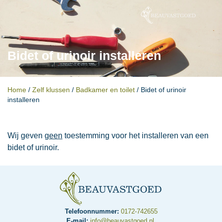
Bidet of urinoir installeren
Home
/
Zelf klussen
/
Badkamer en toilet
/
Bidet of urinoir
installeren
Wij geven
geen
toestemming voor het installeren van een
bidet of urinoir.
Telefoonnummer:
0172-742655
E-mail:
info@beauvastgoed.nl