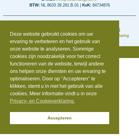
BTW:
NL.8633.39.281.B.01 |
KvK:
84734876
Voorwaarden en regelingen
Algemene inkoopvoorwaarden
|
Algemene Voorwaarden
|
Deze website gebruikt cookies om uw
Cookieverklaring
|
Disclaimer
|
Klachtenregeling
|
Privacyverklaring
ervaring te verbeteren en het gebruik van
onze website te analyseren. Sommige
© Copyright 2025 | Beauvastgoed
cookies zijn noodzakelijk voor het correct
functioneren van de website, terwijl andere
ons helpen onze diensten en uw ervaring te
optimaliseren. Door op "Accepteren" te
klikken, stemt u in met het gebruik van alle
cookies. Meer informatie vindt u in onze
Privacy- en Cookieverklaring.
Accepteren