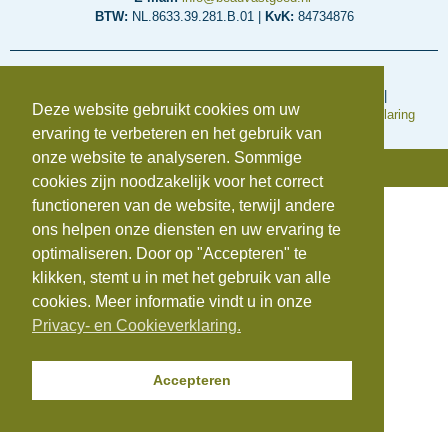
BTW:
NL.8633.39.281.B.01 |
KvK:
84734876
Voorwaarden en regelingen
Algemene inkoopvoorwaarden
|
Algemene Voorwaarden
|
Deze website gebruikt cookies om uw
Cookieverklaring
|
Disclaimer
|
Klachtenregeling
|
Privacyverklaring
ervaring te verbeteren en het gebruik van
onze website te analyseren. Sommige
© Copyright 2025 | Beauvastgoed
cookies zijn noodzakelijk voor het correct
functioneren van de website, terwijl andere
ons helpen onze diensten en uw ervaring te
optimaliseren. Door op "Accepteren" te
klikken, stemt u in met het gebruik van alle
cookies. Meer informatie vindt u in onze
Privacy- en Cookieverklaring.
Accepteren