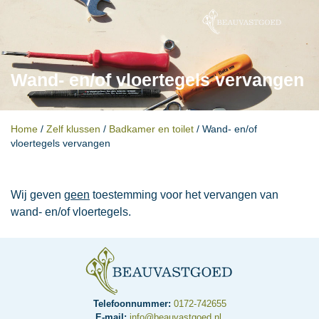
Wand- en/of vloertegels vervangen
Home
/
Zelf klussen
/
Badkamer en toilet
/
Wand- en/of
vloertegels vervangen
Wij geven
geen
toestemming voor het vervangen van
wand- en/of vloertegels.
Telefoonnummer:
0172-742655
E-mail:
info@beauvastgoed.nl