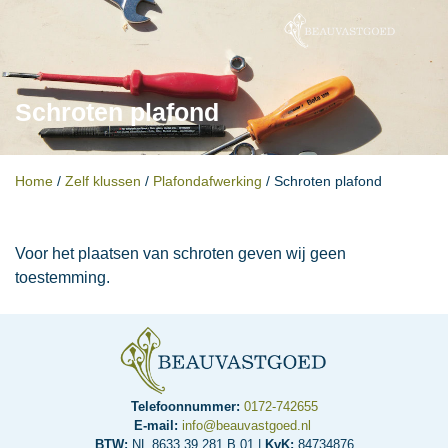
Schroten plafond
Home
/
Zelf klussen
/
Plafondafwerking
/
Schroten plafond
Voor het plaatsen van schroten geven wij geen
toestemming.
Telefoonnummer:
0172-742655
E-mail:
info@beauvastgoed.nl
BTW:
NL.8633.39.281.B.01 |
KvK:
84734876