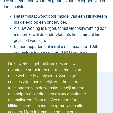
De volgende voorwaarden gelden voor het leggen van een
laminaatvloer:
Het laminaat wordt door middel van een kliksysteem
los gelegd op een ondervloer.
Als uw woning is uitgerust met vloerverwarming dan
moeten zowel de ondervloer als het laminaat hier
geschikt voor zijn.
Bij een appartement moet u minimaal een 10db
ondervloer toepassen met TNO keurmerk i.v.m.
vermindering contact geluid naar de onderburen.
Deze website gebruikt cookies om uw
ervaring te verbeteren en het gebruik van
onze website te analyseren. Sommige
cookies zijn noodzakelijk voor het correct
functioneren van de website, terwijl andere
ons helpen onze diensten en uw ervaring te
Telefoonnummer:
0172-742655
optimaliseren. Door op "Accepteren" te
E-mail:
info@beauvastgoed.nl
BTW:
NL.8633.39.281.B.01 |
KvK:
84734876
klikken, stemt u in met het gebruik van alle
cookies. Meer informatie vindt u in onze