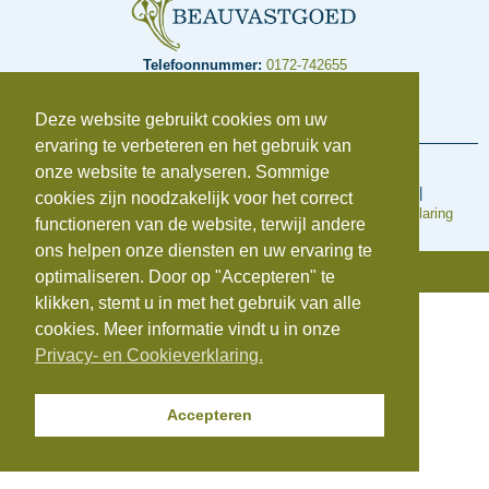
Telefoonnummer:
0172-742655
E-mail:
info@beauvastgoed.nl
BTW:
NL.8633.39.281.B.01 |
KvK:
84734876
Deze website gebruikt cookies om uw
ervaring te verbeteren en het gebruik van
onze website te analyseren. Sommige
Voorwaarden en regelingen
Algemene inkoopvoorwaarden
|
Algemene Voorwaarden
|
cookies zijn noodzakelijk voor het correct
Cookieverklaring
|
Disclaimer
|
Klachtenregeling
|
Privacyverklaring
functioneren van de website, terwijl andere
ons helpen onze diensten en uw ervaring te
© Copyright 2025 | Beauvastgoed
optimaliseren. Door op "Accepteren" te
klikken, stemt u in met het gebruik van alle
cookies. Meer informatie vindt u in onze
Privacy- en Cookieverklaring.
Accepteren