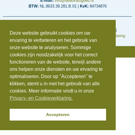
E-mail:
info@beauvastgoed.nl
BTW:
NL.8633.39.281.B.01 |
KvK:
84734876
Voorwaarden en regelingen
Algemene inkoopvoorwaarden
|
Algemene Voorwaarden
|
Deze website gebruikt cookies om uw
Cookieverklaring
|
Disclaimer
|
Klachtenregeling
|
Privacyverklaring
ervaring te verbeteren en het gebruik van
onze website te analyseren. Sommige
© Copyright 2025 | Beauvastgoed
cookies zijn noodzakelijk voor het correct
functioneren van de website, terwijl andere
ons helpen onze diensten en uw ervaring te
optimaliseren. Door op "Accepteren" te
klikken, stemt u in met het gebruik van alle
cookies. Meer informatie vindt u in onze
Privacy- en Cookieverklaring.
Accepteren