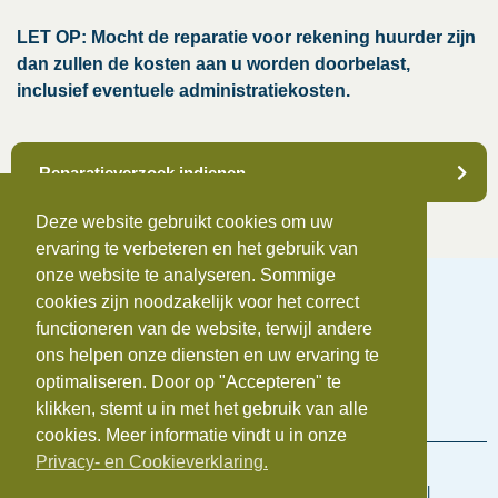
LET OP: Mocht de reparatie voor rekening huurder zijn
dan zullen de kosten aan u worden doorbelast,
inclusief eventuele administratiekosten.
Reparatieverzoek indienen
Deze website gebruikt cookies om uw
ervaring te verbeteren en het gebruik van
onze website te analyseren. Sommige
cookies zijn noodzakelijk voor het correct
functioneren van de website, terwijl andere
ons helpen onze diensten en uw ervaring te
Telefoonnummer:
0172-742655
optimaliseren. Door op "Accepteren" te
E-mail:
info@beauvastgoed.nl
BTW:
NL.8633.39.281.B.01 |
KvK:
84734876
klikken, stemt u in met het gebruik van alle
cookies. Meer informatie vindt u in onze
Privacy- en Cookieverklaring.
Voorwaarden en regelingen
Algemene inkoopvoorwaarden
|
Algemene Voorwaarden
|