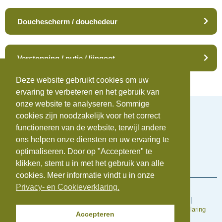
Douchescherm / douchedeur
Verstopping / putje / lijngoot
Deze website gebruikt cookies om uw
ervaring te verbeteren en het gebruik van
onze website te analyseren. Sommige
cookies zijn noodzakelijk voor het correct
functioneren van de website, terwijl andere
ons helpen onze diensten en uw ervaring te
Telefoonnummer:
0172-742655
optimaliseren. Door op "Accepteren" te
E-mail:
info@beauvastgoed.nl
BTW:
NL.8633.39.281.B.01 |
KvK:
84734876
klikken, stemt u in met het gebruik van alle
cookies. Meer informatie vindt u in onze
Privacy- en Cookieverklaring.
Voorwaarden en regelingen
Algemene inkoopvoorwaarden
|
Algemene Voorwaarden
|
Cookieverklaring
|
Disclaimer
|
Klachtenregeling
|
Privacyverklaring
Accepteren