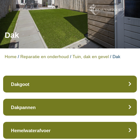
Dak
Home
/
Reparatie en onderhoud
/
Tuin, dak en gevel
/
Dak
Dakgoot
Dakpannen
Hemelwaterafvoer