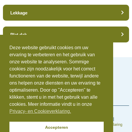
Lekkage
Plat dak
Deze website gebruikt cookies om uw
ervaring te verbeteren en het gebruik van
onze website te analyseren. Sommige
cookies zijn noodzakelijk voor het correct
functioneren van de website, terwijl andere
ons helpen onze diensten en uw ervaring te
Telefoonnummer:
0172-742655
optimaliseren. Door op "Accepteren" te
E-mail:
info@beauvastgoed.nl
BTW:
NL.8633.39.281.B.01 |
KvK:
84734876
klikken, stemt u in met het gebruik van alle
cookies. Meer informatie vindt u in onze
Privacy- en Cookieverklaring.
Voorwaarden en regelingen
Algemene inkoopvoorwaarden
|
Algemene Voorwaarden
|
Cookieverklaring
|
Disclaimer
|
Klachtenregeling
|
Privacyverklaring
Accepteren