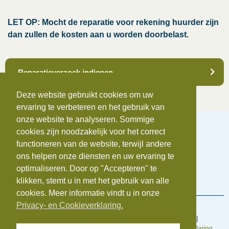
LET OP: Mocht de reparatie voor rekening huurder zijn
dan zullen de kosten aan u worden doorbelast.
Reparatieverzoek indienen
Deze website gebruikt cookies om uw
ervaring te verbeteren en het gebruik van
onze website te analyseren. Sommige
cookies zijn noodzakelijk voor het correct
functioneren van de website, terwijl andere
ons helpen onze diensten en uw ervaring te
Telefoonnummer:
0172-742655
optimaliseren. Door op "Accepteren" te
E-mail:
info@beauvastgoed.nl
BTW:
NL.8633.39.281.B.01 |
KvK:
84734876
klikken, stemt u in met het gebruik van alle
cookies. Meer informatie vindt u in onze
Privacy- en Cookieverklaring.
Voorwaarden en regelingen
Algemene inkoopvoorwaarden
|
Algemene Voorwaarden
|
Cookieverklaring
|
Disclaimer
|
Klachtenregeling
|
Privacyverklaring