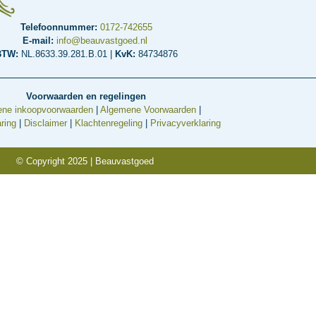
Telefoonnummer:
0172-742655
E-mail:
info@beauvastgoed.nl
BTW:
NL.8633.39.281.B.01 |
KvK:
84734876
Voorwaarden en regelingen
ne inkoopvoorwaarden
|
Algemene Voorwaarden
|
ring
|
Disclaimer
|
Klachtenregeling
|
Privacyverklaring
© Copyright 2025 | Beauvastgoed